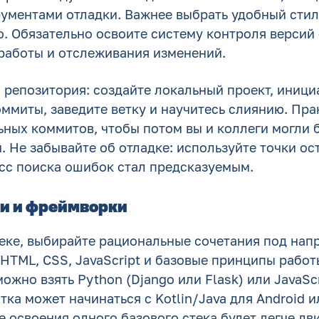
ументами отладки. Важнее выбрать удобный стил
. Обязательно освоите систему контроля версий —
работы и отслеживания изменений.
 репозитория: создайте локальный проект, иници
ммиты, заведите ветку и научитесь слиянию. Пра
ьных коммитов, чтобы потом вы и коллеги могли 
 Не забывайте об отладке: используйте точки ост
есс поиска ошибок стал предсказуемым.
и и фреймворки
текe, выбирайте рациональные сочетания под нап
HTML, CSS, JavaScript и базовые принципы работ
ожно взять Python (Django или Flask) или JavaScri
ка может начинаться с Kotlin/Java для Android ил
 освоения одного базового стека будет легче дв