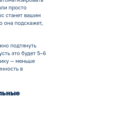
или просто
ос станет вашим
о она подскажет,
ужно подтянуть
усть это будет 5–6
тику — меньше
енность в
ильные