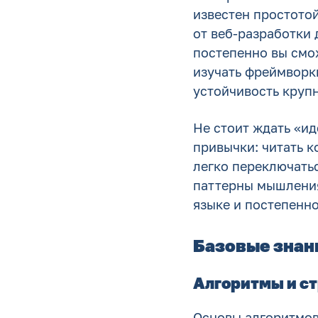
известен простото
от веб-разработки 
постепенно вы смож
изучать фреймворки
устойчивость крупн
Не стоит ждать «ид
привычки: читать к
легко переключать
паттерны мышления
языке и постепенн
Базовые знани
Алгоритмы и с
Основы алгоритмов 