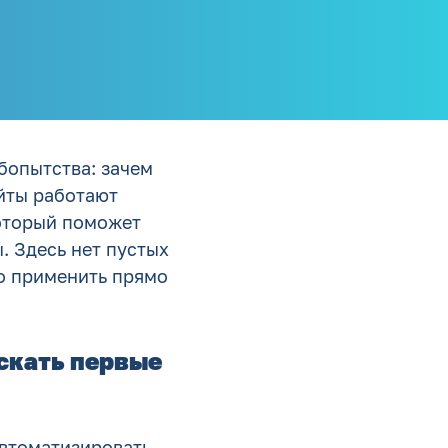
бопытства: зачем
йты работают
который поможет
. Здесь нет пустых
о применить прямо
искать первые
автоматизировать