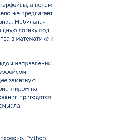
нтерфейсы, а потом
kend же предлагает
виса. Мобильная
ощную логику под
тва в математике и
аждом направлении.
ерфейсом,
щее заметную
ориентиром на
ования пригодятся
 смысла.
нтересно. Python