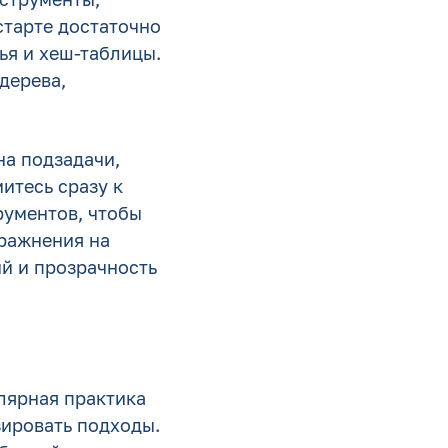
старте достаточно
вья и хеш-таблицы.
дерева,
на подзадачи,
итесь сразу к
рументов, чтобы
ражнения на
ий и прозрачность
лярная практика
зировать подходы.