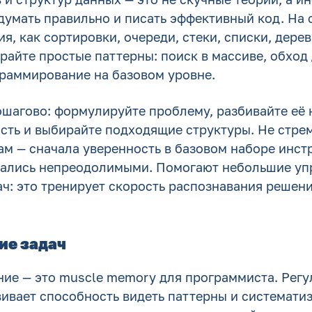
думать правильно и писать эффективный код. На 
ия, как сортировки, очереди, стеки, списки, дере
айте простые паттерны: поиск в массиве, обход 
раммирование на базовом уровне.
ошагово: формулируйте проблему, разбивайте её 
сть и выбирайте подходящие структуры. Не стрем
м — сначала уверенность в базовом наборе инст
азались непреодолимыми. Помогают небольшие уп
ач: это тренирует скорость распознавания решен
ие задач
ие — это muscle memory для программиста. Регу
вивает способность видеть паттерны и системати