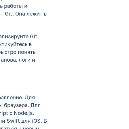
ь работы и
 Git. Она лежит в
ализируйте Git,
ктикуйтесь в
быстро понять
анова, логи и
равление. Для
ы браузера. Для
pt с Node.js.
и Swift для iOS. В
игаться к новым