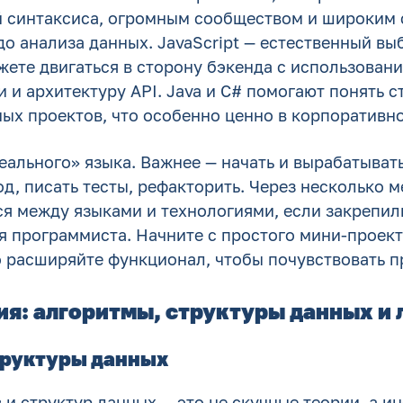
й синтаксиса, огромным сообществом и широким 
до анализа данных. JavaScript — естественный выб
ете двигаться в сторону бэкенда с использовани
 и архитектуру API. Java и C# помогают понять 
ых проектов, что особенно ценно в корпоративно
еального» языка. Важнее — начать и вырабатыват
од, писать тесты, рефакторить. Через несколько 
ся между языками и технологиями, если закрепил
 программиста. Начните с простого мини-проек
о расширяйте функционал, чтобы почувствовать п
я: алгоритмы, структуры данных и 
труктуры данных
и структур данных — это не скучные теории, а и