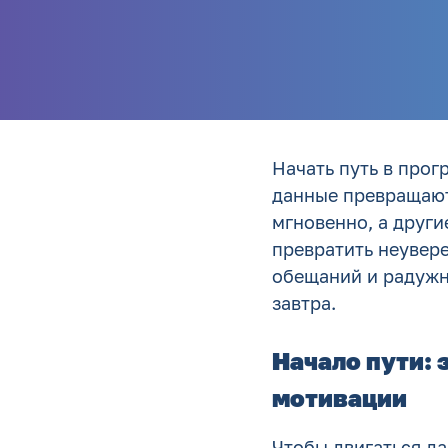
Начать путь в про
данные превращают
мгновенно, а друг
превратить неувере
обещаний и радужн
завтра.
Начало пути: 
мотивации
Чтобы двигаться д