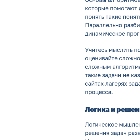
которые помогают 
понять такие понят
Параллельно разбир
динамическое прог
Учитесь мыслить п
оценивайте сложно
сложным алгоритма
такие задачи не к
сайтах-лагерях зад
процесса.
Логика и решен
Логическое мышлен
решения задач раз