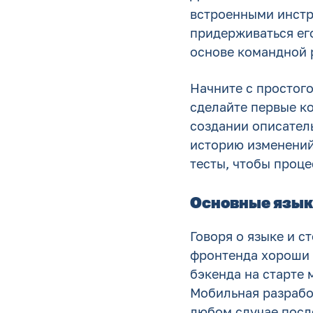
встроенными инстр
придерживаться его
основе командной 
Начните с простого
сделайте первые ко
создании описател
историю изменений.
тесты, чтобы проц
Основные язык
Говоря о языке и с
фронтенда хороши 
бэкенда на старте м
Мобильная разработ
любом случае после