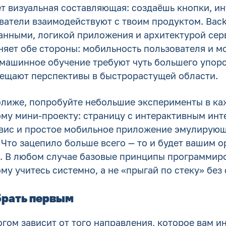
т визуальная составляющая: создаёшь кнопки, и
ователи взаимодействуют с твоим продуктом. Bac
данными, логикой приложения и архитектурой сер
няет обе стороны: мобильность пользователя и м
 машинное обучение требуют чуть большего упорс
обещают перспективы в быстрорастущей области.
 ближе, попробуйте небольшие эксперименты в к
ому мини-проекту: страницу с интерактивным инт
вис и простое мобильное приложение эмулирую
Что зацепило больше всего — то и будет вашим 
 В любом случае базовые принципы программир
му учитесь системно, а не «прыгай по стеку» без
брать первым
гом зависит от того направления, которое вам и