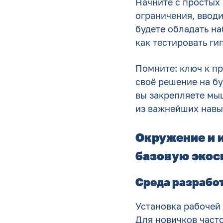
Начните с простых 
ограничения, ввод
будете обладать на
как тестировать ги
Помните: ключ к пр
своё решение на бу
вы закрепляете мыш
из важнейших навы
Окружение и и
базовую экос
Среда разрабо
Установка рабочей 
Для новичков част