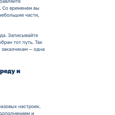
обавляйте
. Со временем вы
небольшие части,
ода. Записывайте
бран тот путь. Так
 заказчикам — одна
реду и
базовых настроек.
одополнением и