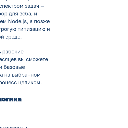
спектром задач —
ор для веба, и
ем Node.js, а позже
строгую типизацию и
й среде.
ь рабочие
месяцев вы сможете
и базовые
та на выбранном
роцесс целиком.
логика
нструменты,