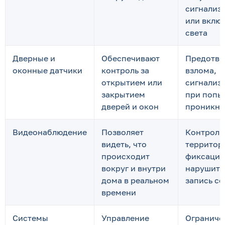
сигнализ
или вклю
света
Дверные и
Обеспечивают
Предотвр
оконные датчики
контроль за
взлома,
открытием или
сигнализ
закрытием
при попы
дверей и окон
проникно
Видеонаблюдение
Позволяет
Контроль
видеть, что
территор
происходит
фиксация
вокруг и внутри
нарушите
дома в реальном
запись с
времени
Системы
Управление
Ограниче