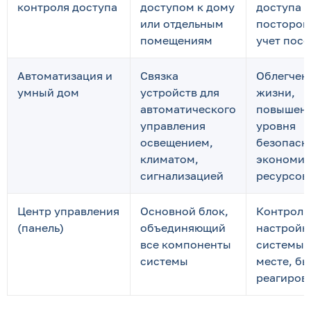
контроля доступа
доступом к дому
доступа
или отдельным
посторон
помещениям
учет пос
Автоматизация и
Связка
Облегчен
умный дом
устройств для
жизни,
автоматического
повышен
управления
уровня
освещением,
безопасн
климатом,
экономия
сигнализацией
ресурсов
Центр управления
Основной блок,
Контроль
(панель)
объединяющий
настройк
все компоненты
системы 
системы
месте, б
реагиров