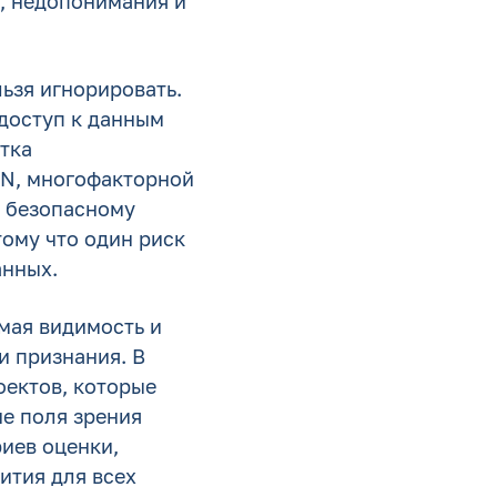
и, недопонимания и
ьзя игнорировать.
доступ к данным
тка
PN, многофакторной
в безопасному
тому что один риск
анных.
мая видимость и
и признания. В
оектов, которые
е поля зрения
иев оценки,
ития для всех