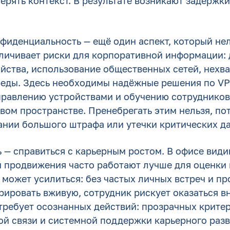
ерять контекст. В результате возникают задержк
фиденциальность — ещё один аспект, который нел
еличивает риски для корпоративной информации: 
йства, использование общественных сетей, нехва
еды. Здесь необходимы надёжные решения по V
правлению устройствами и обучению сотруднико
ом пространстве. Пренебрегать этим нельзя, по
ании большого штрафа или утечки критических д
 — справиться с карьерным ростом. В офисе види
 продвижения часто работают лучше для оценки 
может усилиться: без частых личных встреч и пр
ировать вживую, сотрудник рискует оказаться вн
требует осознанных действий: прозрачных критер
ой связи и системной поддержки карьерного разв