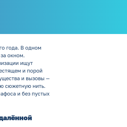
го года. В одном
за окном.
низации ищут
лестящем и порой
ущества и вызовы —
ою сюжетную нить.
пафоса и без пустых
удалённой