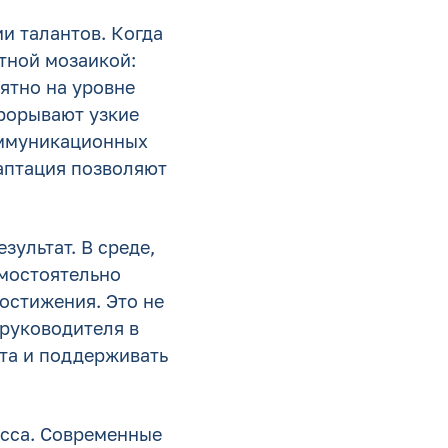
и талантов. Когда
тной мозаикой:
иятно на уровне
прорывают узкие
оммуникационных
аптация позволяют
зультат. В среде,
амостоятельно
остижения. Это не
 руководителя в
та и поддерживать
есса. Современные