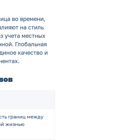
ница во времени,
влияют на стиль
ез учета местных
нной. Глобальная
диное качество и
нентах.
овов
ть границ между
ой жизнью