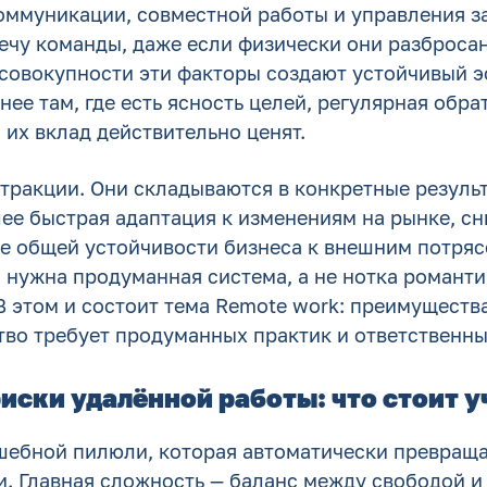
оммуникации, совместной работы и управления з
лечу команды, даже если физически они разброса
 совокупности эти факторы создают устойчивый 
ее там, где есть ясность целей, регулярная обрат
 их вклад действительно ценят.
тракции. Они складываются в конкретные результ
лее быстрая адаптация к изменениям на рынке, с
е общей устойчивости бизнеса к внешним потряс
, нужна продуманная система, а не нотка романти
 этом и состоит тема Remote work: преимущества
во требует продуманных практик и ответственны
иски удалённой работы: что стоит 
шебной пилюли, которая автоматически превраща
и. Главная сложность — баланс между свободой и