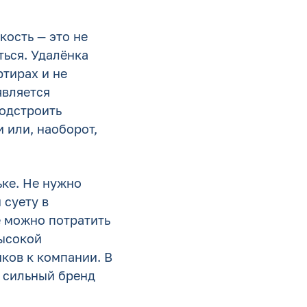
кость — это не
ться. Удалёнка
ртирах и не
является
подстроить
 или, наоборот,
ьке. Не нужно
 суету в
е можно потратить
высокой
ков к компании. В
е сильный бренд