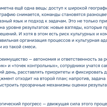
метна ещё одна вещь: доступ к широкой географи
ографию снимается, команды становятся разноцве
азный язык и подход к задачам. Это не только пр
 на уровне результатов: новые взгляды, которые 
ешений. И хотя в этом есть риск культурных и к
авильная организация процессов и культурная ад
 из такой смеси.
еимущество — автономия и ответственность за ре
пик» и «точек контрольных», сотрудники учатся с
й день, расставлять приоритеты и фиксировать д
джмент отходит на второй план; напротив, задача
выстроить прозрачные механизмы оценки результа
логический прогресс — движущая сила этого проц