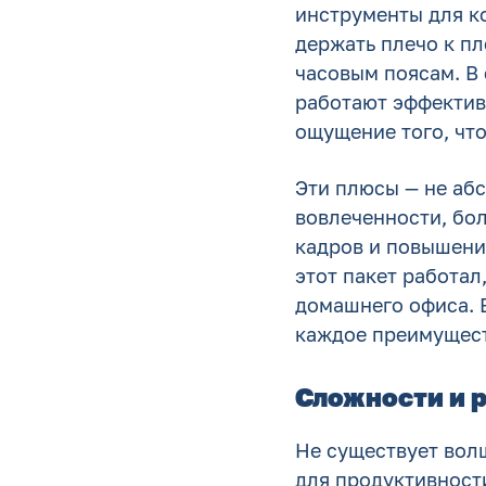
инструменты для к
держать плечо к п
часовым поясам. В
работают эффективн
ощущение того, что
Эти плюсы — не абс
вовлеченности, бо
кадров и повышени
этот пакет работал
домашнего офиса. В
каждое преимущест
Сложности и р
Не существует вол
для продуктивност