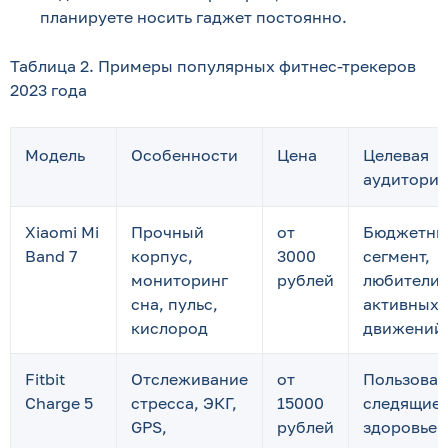
планируете носить гаджет постоянно.
Таблица 2. Примеры популярных фитнес-трекеров
2023 года
Модель
Особенности
Цена
Целевая
аудитория
Xiaomi Mi
Прочный
от
Бюджетны
Band 7
корпус,
3000
сегмент,
мониторинг
рублей
любители
сна, пульс,
активных
кислород
движений
Fitbit
Отслеживание
от
Пользоват
Charge 5
стресса, ЭКГ,
15000
следящие 
GPS,
рублей
здоровье