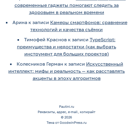
современные гаджеты помогают следить за
здоровьем в реальном времени
Арина
к записи
Камеры смартфонов: сравнение
технологий и качества съёмки
Тимофей Краснов
к записи
TypeScript:
преимущества и недостатки (как выбрать
инструмент для больших проектов)
Колесников Герман
к записи
Искусственный
интеллект: мифы и реальность — как расставлять
акценты в эпоху алгоритмов
Pautini.ru
Реквизиты, адрес, e-mail, копирайт
© 2026
Тема от GoodwinPress.ru