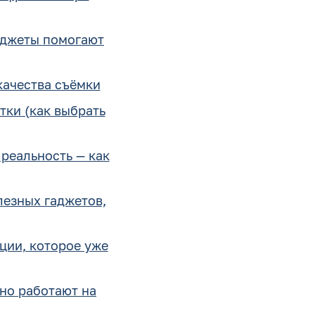
аджеты помогают
качества съёмки
тки (как выбрать
реальность — как
лезных гаджетов,
ции, которое уже
ьно работают на