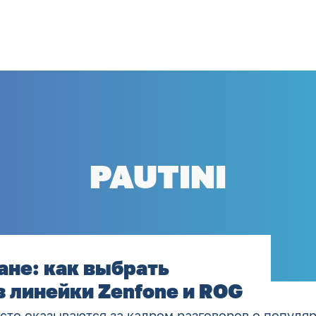
PAUTINI
ане: как выбрать
 линейки Zenfone и ROG
сто оказываются за кадром разговоров о популяр