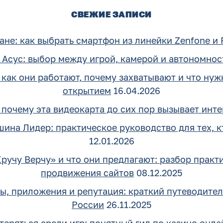
СВЕЖИЕ ЗАПИСИ
ане: как выбрать смартфон из линейки Zenfone и
Асус: выбор между игрой, камерой и автономнос
 как они работают, почему захватывают и что нуж
открытием
16.04.2026
: почему эта видеокарта до сих пор вызывает инт
ина Лидер: практическое руководство для тех, к
12.01.2026
Кручу Верчу» и что они предлагают: разбор практ
продвижения сайтов
08.12.2025
, приложения и репутация: краткий путеводител
России
26.11.2025