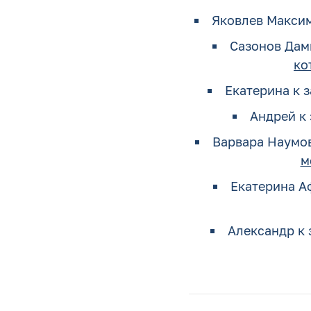
Яковлев Макси
Сазонов Дам
ко
Екатерина
к 
Андрей
к 
Варвара Наумо
м
Екатерина А
Александр
к 