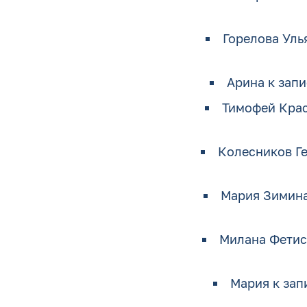
Горелова Уль
Арина
к зап
Тимофей Кра
Колесников Г
Мария Зимин
Милана Фетис
Мария
к зап