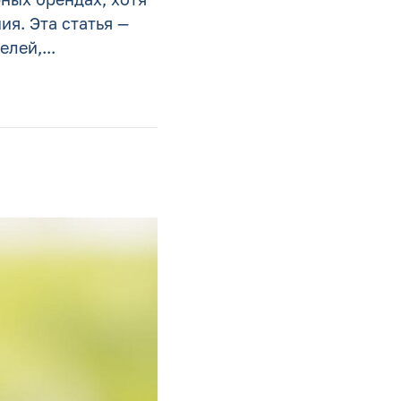
я. Эта статья —
лей,...