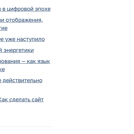
ы в цифровой эпохе
ии отображения,
тие
ее уже наступило
й энергетики
ования — как язык
ке
е действительно
Как сделать сайт