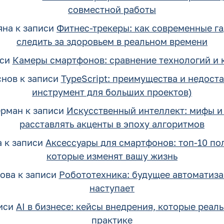
совместной работы
яна
к записи
Фитнес-трекеры: как современные г
следить за здоровьем в реальном времени
иси
Камеры смартфонов: сравнение технологий и 
снов
к записи
TypeScript: преимущества и недоста
инструмент для больших проектов)
ерман
к записи
Искусственный интеллект: мифы и 
расставлять акценты в эпоху алгоритмов
а
к записи
Аксессуары для смартфонов: топ-10 по
которые изменят вашу жизнь
ова
к записи
Робототехника: будущее автоматиза
наступает
иси
AI в бизнесе: кейсы внедрения, которые реал
практике