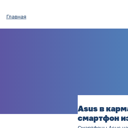
Главная
Asus в карм
смартфон из
Смартфоны Asus ча