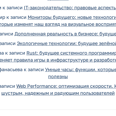
м
к записи
IT-законодательство: правовые аспект
ир
к записи
Мониторы будущего: новые технолог
торые изменят наш взгляд на визуальное восприя
записи
Дополненная реальность в бизнесе: будущ
записи
Экологичные технологии: будущее зелёно
ва
к записи
Rust: будущее системного программир
еняет правила игры в инфраструктуре и разработ
фанасьева
к записи
Умные часы: функции, которы
полезны
записи
Web Performance: оптимизация скорости. 
шустрым, надежным и радующим пользователей