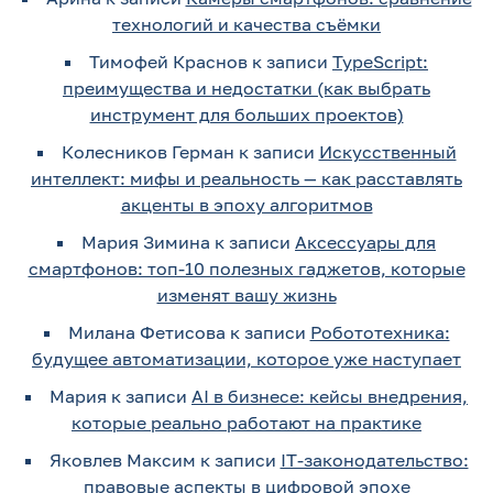
технологий и качества съёмки
Тимофей Краснов
к записи
TypeScript:
преимущества и недостатки (как выбрать
инструмент для больших проектов)
Колесников Герман
к записи
Искусственный
интеллект: мифы и реальность — как расставлять
акценты в эпоху алгоритмов
Мария Зимина
к записи
Аксессуары для
смартфонов: топ-10 полезных гаджетов, которые
изменят вашу жизнь
Милана Фетисова
к записи
Робототехника:
будущее автоматизации, которое уже наступает
Мария
к записи
AI в бизнесе: кейсы внедрения,
которые реально работают на практике
Яковлев Максим
к записи
IT-законодательство:
правовые аспекты в цифровой эпохе