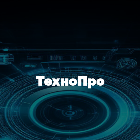
ТехноПро