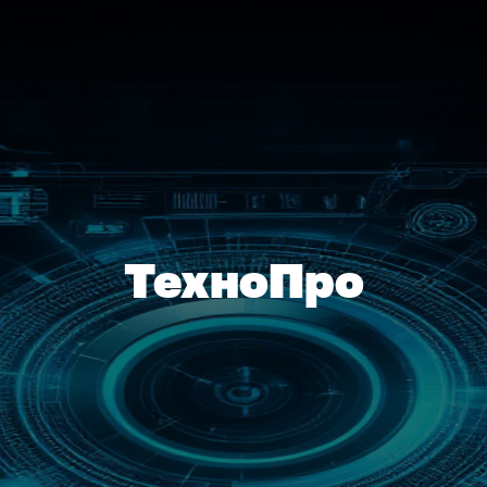
ТехноПро